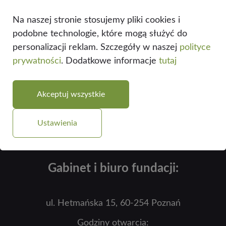
W celu edycji pliku pdf można skorzystać z
Na naszej stronie stosujemy pliki cookies i
darmowego programu Adobe Acrobat Reader
podobne technologie, które mogą służyć do
dostępnego do pobrania w linku podanym poniżej.
personalizacji reklam. Szczegóły w naszej
polityce
prywatności
. Dodatkowe informacje
tutaj
https://get.adobe.com/pl/reader/otherversions/
Akceptuj wszystkie
Ustawienia
Gabinet i biuro fundacji:
ul. Hetmańska 15, 60-254 Poznań
Godziny otwarcia: